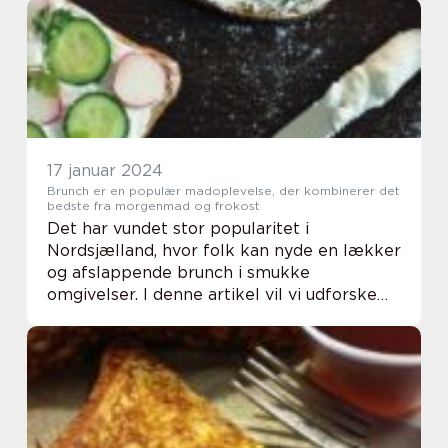
kendetegnet ved deres alsidighed og
muligheden for at lave dem på fo...
17 januar 2024
Brunch er en populær madoplevelse, der kombinerer det
bedste fra morgenmad og frokost
Det har vundet stor popularitet i
Nordsjælland, hvor folk kan nyde en lækker
og afslappende brunch i smukke
omgivelser. I denne artikel vil vi udforske
brunch i Nordsjælland i dybden og give
interesserede læsere en omfattende guide
til, hvad de kan f...