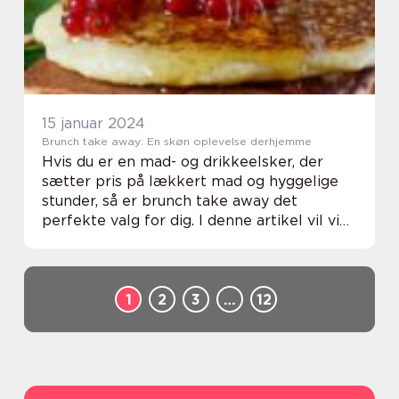
Brunc...
15 januar 2024
Brunch take away: En skøn oplevelse derhjemme
Hvis du er en mad- og drikkeelsker, der
sætter pris på lækkert mad og hyggelige
stunder, så er brunch take away det
perfekte valg for dig. I denne artikel vil vi
udforske konceptet brunch take away, og
give dig en rig forståelse af, hvad det
indebære...
1
2
3
…
12