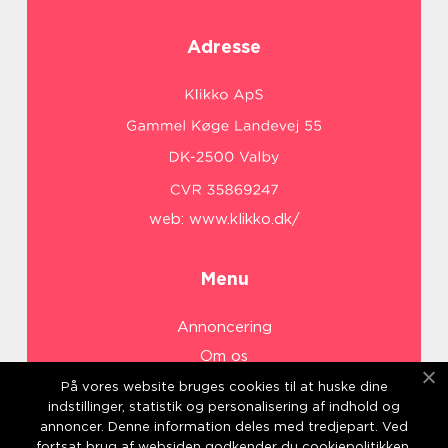
Adresse
web:
www.klikko.dk/
Menu
Annoncering
Om os
Cookies
På vores website bruges cookies til at huske dine
indstillinger, statistik og personalisering af indhold og
Kontakt os
annoncer. Denne information deles med tredjepart. Ved
Sitemap
fortsat brug af websiden godkender du cookiepolitikken.