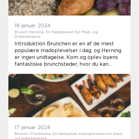
18 januar 2024
Brunch Herning: En Højdepunkt for Mad- og
Drikkeelskere
Introduktion Brunchen er en af de mest
populære madoplevelser i dag, og Herning
er ingen undtagelse. Kom og oplev byens
fantastiske brunchsteder, hvor du kan
forkæle din smagssans med lækre og
varierede retter. I denne artikel vil vi
udforske, hvad b...
17 januar 2024
Brunch i Fredericia: En fantastisk madoplevelse for mad-
og drikkeelskere