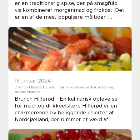
er en traditionsrig spise, der på smagfuld
vis kombinerer morgenmad og frokost. Det
er en af de mest populære måltider i
København og tilbydes på utallige caféer
og restauranter i hele byen. Brunch har en
sæ...
16 januar 2024
Brunch Hillerød: En kulinarisk oplevelse for mad- og
drikkeelskere
Brunch Hillerød – En kulinarisk oplevelse
for mad- og drikkeelskere Hillerød er en
charmerende by beliggende i hjertet af
Nordsjælland, der rummer et væld af
gastronomiske oplevelser. Én af de mest
populære madoplevelser i byen er brunch.