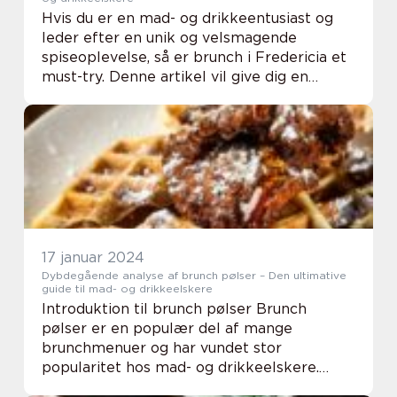
Hvis du er en mad- og drikkeentusiast og
leder efter en unik og velsmagende
spiseoplevelse, så er brunch i Fredericia et
must-try. Denne artikel vil give dig en
dybdegående indsigt i, hvad brunch i
Fredericia handler om, samt en historisk
gennemgang ...
17 januar 2024
Dybdegående analyse af brunch pølser – Den ultimative
guide til mad- og drikkeelskere
Introduktion til brunch pølser Brunch
pølser er en populær del af mange
brunchmenuer og har vundet stor
popularitet hos mad- og drikkeelskere.
Disse saftige og velsmagende pølser er