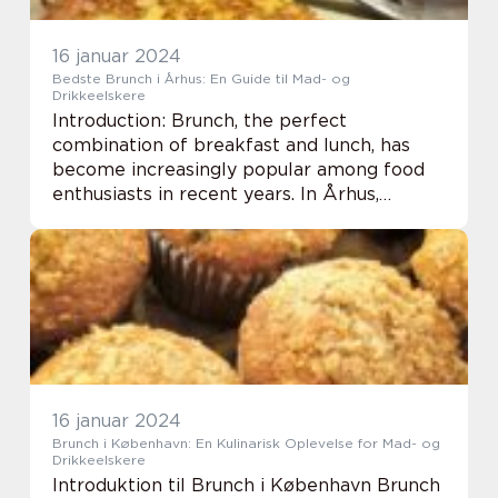
16 januar 2024
Bedste Brunch i Århus: En Guide til Mad- og
Drikkeelskere
Introduction: Brunch, the perfect
combination of breakfast and lunch, has
become increasingly popular among food
enthusiasts in recent years. In Århus,
Denmark’s vibrant culinary capital, there
are numerous brunch spots offering a
delightful ar...
16 januar 2024
Brunch i København: En Kulinarisk Oplevelse for Mad- og
Drikkeelskere
Introduktion til Brunch i København Brunch