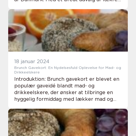
retter og en hyggelig atmosfære, er
brunchen blevet et fast indslag i mange
menneskers we...
18 januar 2024
Brunch Gavekort: En Nydelsesfuld Oplevelse for Mad- og
Drikkeelskere
Introduktion: Brunch gavekort er blevet en
populær gaveidé blandt mad- og
drikkeelskere, der ønsker at tilbringe en
hyggelig formiddag med lækker mad og
god atmosfære. Brunch kombinerer det
bedste fra morgenmad og frokost og har
hurtigt fundet vej in...