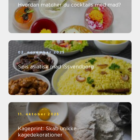
Hvordan matcher du cocktails med mad?
02. november 2025
Spis asiatisk mad iSsvendborg
11. oktober 2025
Kageprint: Skab unikke
kagedekorationer