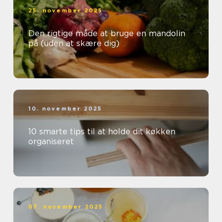
25. november 2025
Den rigtige måde at bruge en mandolin
på (uden at skære dig)
10. november 2025
10 smarte tips til at holde dit køkken
organiseret
07. november 2025