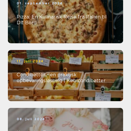
01. september 2024
Pizza: En Kulinarisk Rejse fra Italien til
Dit Bord
11. juli 2024
Condibøtter - en praktisk
opbevaringsløsning | Køb condibøtter
08. juli 2024