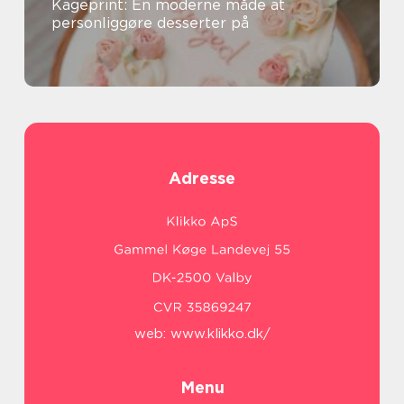
Kageprint: En moderne måde at
personliggøre desserter på
Adresse
web:
www.klikko.dk/
Menu