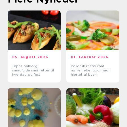
05. august 2026
01. februar 2026
Tapas aalborg
Italiensk restaurant
smagfulde små retter til
nørre nebel god mad i
hverdag og fest
hjertet af byen