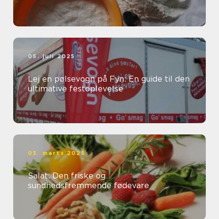
05. juli 2025
Lej en pølsevogn på Fyn: En guide til den
ultimative festoplevelse
03. marts 2025
Salat: Den friske og
sundhedsfremmende fødevare