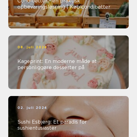
Condibøtter - en praktisk
opbevaringsløsning | Køb condibøtter
08. juli 2024
Kageprint: En moderne måde at
personliggøre desserter på
02. juli 2024
Sushi Esbjerg: Et paradis for
sushientusiaster