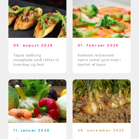
05. august 2026
01. februar 2026
Tapas aalborg
Italiensk restaurant
smagfulde små retter til
nørre nebel god mad i
hverdag og fest
hjertet af byen
11. januar 2026
29. november 2025