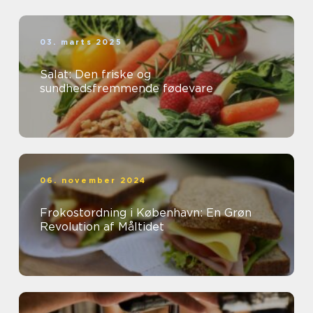
03. marts 2025
Salat: Den friske og
sundhedsfremmende fødevare
06. november 2024
Frokostordning i København: En Grøn
Revolution af Måltidet