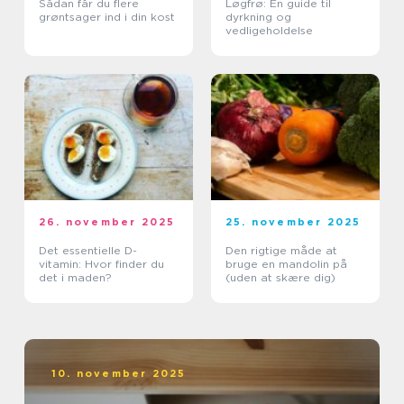
Sådan får du flere
Løgfrø: En guide til
grøntsager ind i din kost
dyrkning og
vedligeholdelse
26. november 2025
25. november 2025
Det essentielle D-
Den rigtige måde at
vitamin: Hvor finder du
bruge en mandolin på
det i maden?
(uden at skære dig)
10. november 2025