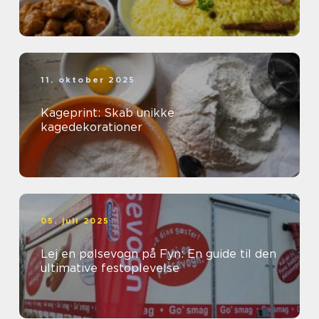
11. oktober 2025
Kageprint: Skab unikke
kagedekorationer
05. juli 2025
Lej en pølsevogn på Fyn: En guide til den
ultimative festoplevelse