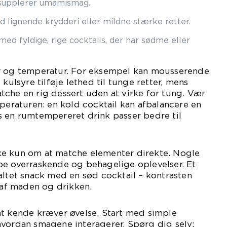
 supplerer umamismag.
lignende krydderi eller mildne stærke retter.
ed fyldige, rige cocktails, der har sødme eller
r og temperatur. For eksempel kan mousserende
 kulsyre tilføje lethed til tunge retter, mens
che en rig dessert uden at virke for tung. Vær
raturen: en kold cocktail kan afbalancere en
s en rumtempereret drink passer bedre til
e kun om at matche elementer direkte. Nogle
be overraskende og behagelige oplevelser. Et
altet snack med en sød cocktail – kontrasten
f maden og drikken.
at kende kræver øvelse. Start med simple
hvordan smagene interagerer. Spørg dig selv: