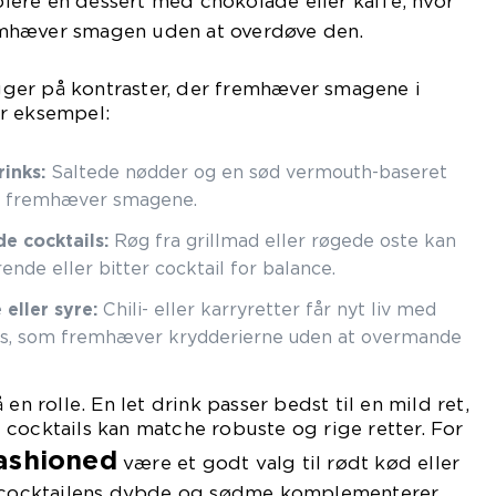
lere en dessert med chokolade eller kaffe, hvor
mhæver smagen uden at overdøve den.
ger på kontraster, der fremhæver smagene i
r eksempel:
inks:
Saltede nødder og en sød vermouth-baseret
og fremhæver smagene.
e cocktails:
Røg fra grillmad eller røgede oste kan
de eller bitter cocktail for balance.
ller syre:
Chili- eller karryretter får nyt liv med
ails, som fremhæver krydderierne uden at overmande
en rolle. En let drink passer bedst til en mild ret,
cocktails kan matche robuste og rige retter. For
ashioned
være et godt valg til rødt kød eller
di cocktailens dybde og sødme komplementerer