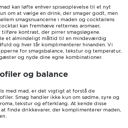
ad kan løfte enhver spiseoplevelse til et nyt
 kun om at vælge en drink, der smager godt, men
mellem smagsnuancerne i maden og cocktailens
 cocktail kan fremhæve retternes aromaer,
 tilføre kontrast, der pirrer smagsløgene.
le et almindeligt måltid til en mindeværdig
dfuld og hver tår komplimenterer hinanden. Vi
pperne for smagsbalance, tekstur og temperatur,
gæster og nyde dine egne kombinationer.
ofiler og balance
ls med mad, er det vigtigt at forstå de
iler. Smag handler ikke kun om sødme, syre og
roma, tekstur og efterklang. At kende disse
 at finde drikkevarer, der komplimenterer maden,
en.