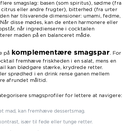
 flere smagslag: basen (som spiritus), sødme (fra
a citrus eller andre frugter), bitterhed (fra urter
aden har tilsvarende dimensioner: umami, fedme,
 Når disse mødes, kan de enten harmonere eller
pstår, når ingredienserne i cocktailen
asterer maden på en balanceret måde.
komplementære smagspar
ke på
. For
cktail fremhæve friskheden i en salat, mens en
tail kan blødgøre stærke, krydrede retter.
ller sprødhed i en drink rense ganen mellem
e afrundet måltid.
ategorisere smagsprofiler for lettere at navigere:
et mad, kan fremhæve dessertsmag.
kontrast, især til fede eller tunge retter.