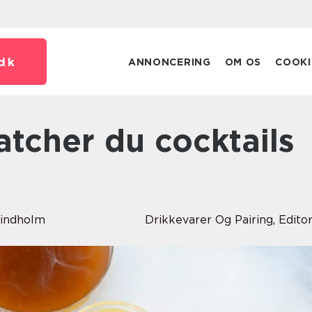
dk
ANNONCERING
OM OS
COOKI
indholm
Drikkevarer Og Pairing
,
Editor