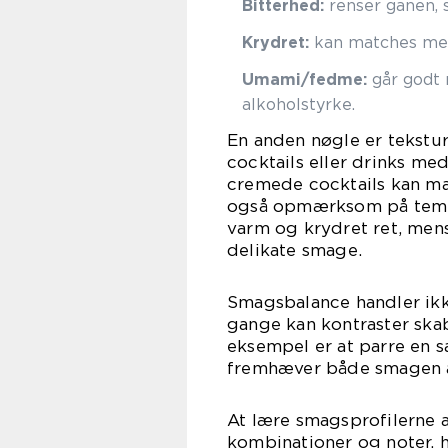
Bitterhed:
renser ganen,
Krydret:
kan matches med 
Umami/fedme:
går godt m
alkoholstyrke.
En anden nøgle er tekstu
cocktails eller drinks med
cremede cocktails kan mat
også opmærksom på tempe
varm og krydret ret, men
delikate smage.
Smagsbalance handler ikk
gange kan kontraster ska
eksempel er at parre en s
fremhæver både smagen a
At lære smagsprofilerne 
kombinationer og noter, 