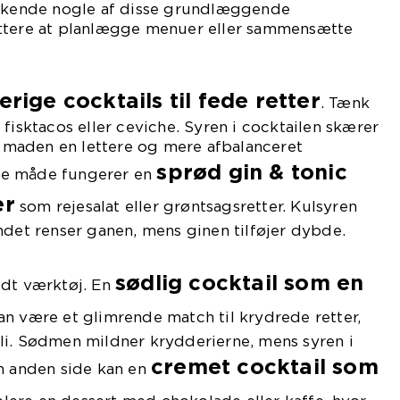
t kende nogle af disse grundlæggende
ttere at planlægge menuer eller sammensætte
erige cocktails til fede retter
. Tænk
fisktacos eller ceviche. Syren i cocktailen skærer
maden en lettere og mere afbalanceret
sprød gin & tonic
me måde fungerer en
er
som rejesalat eller grøntsagsretter. Kulsyren
ndet renser ganen, mens ginen tilføjer dybde.
sødlig cocktail som en
ldt værktøj. En
n være et glimrende match til krydrede retter,
li. Sødmen mildner krydderierne, mens syren i
cremet cocktail som
en anden side kan en