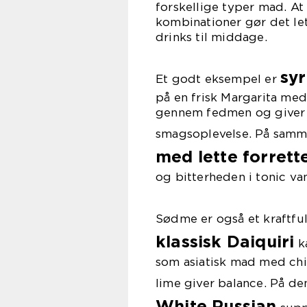
forskellige typer mad. A
kombinationer gør det le
drinks til middage.
syr
Et godt eksempel er
på en frisk Margarita med 
gennem fedmen og giver 
smagsoplevelse. På sam
med lette forrett
og bitterheden i tonic va
Sødme er også et kraftfu
klassisk Daiquiri
ka
som asiatisk mad med chi
lime giver balance. På d
White Russian