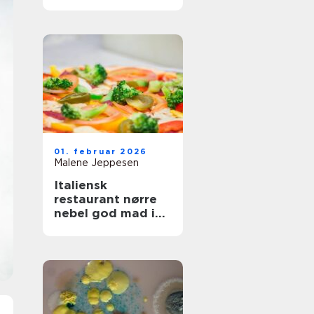
og fest
01. februar 2026
Malene Jeppesen
Italiensk
restaurant nørre
nebel god mad i
hjertet af byen