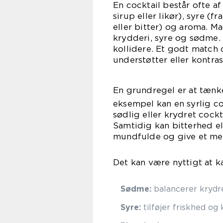
En cocktail består ofte af
sirup eller likør), syre (fr
eller bitter) og aroma. M
krydderi, syre og sødme.
kollidere. Et godt match o
understøtter eller kontr
En grundregel er at tæn
eksempel kan en syrlig co
sødlig eller krydret cock
Samtidig kan bitterhed e
mundfulde og give et mer
Det kan være nyttigt at k
Sødme:
balancerer krydr
Syre:
tilføjer friskhed og 