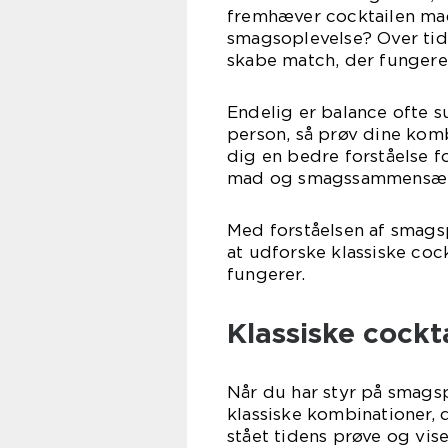
fremhæver cocktailen mad
smagsoplevelse? Over tid 
skabe match, der fungerer
Endelig er balance ofte s
person, så prøv dine komb
dig en bedre forståelse fo
mad og smagssammensæt
Med forståelsen af smagsp
at udforske klassiske coc
fungerer.
Klassiske cock
Når du har styr på smags
klassiske kombinationer, 
stået tidens prøve og vis