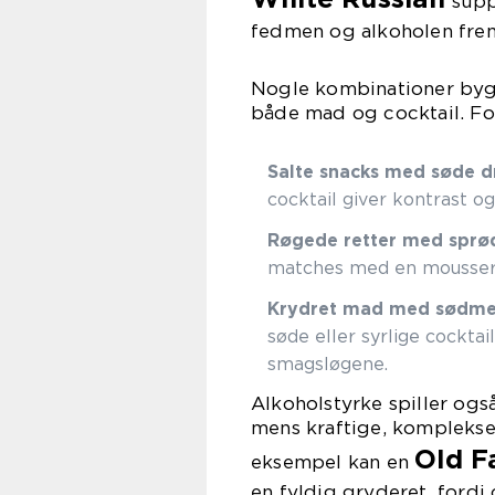
supp
fedmen og alkoholen fre
Nogle kombinationer byg
både mad og cocktail. Fo
Salte snacks med søde dr
cocktail giver kontrast 
Røgede retter med sprød
matches med en mousseren
Krydret mad med sødme e
søde eller syrlige cockt
smagsløgene.
Alkoholstyrke spiller også 
mens kraftige, komplekse 
Old F
eksempel kan en
en fyldig gryderet, for