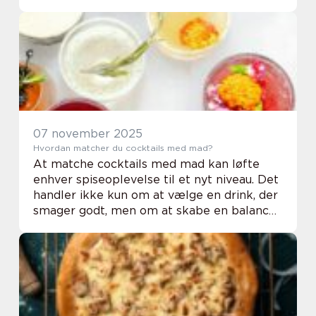
hvad kræver det egentlig at dyrke og
vedligeh...
07 november 2025
Hvordan matcher du cocktails med mad?
At matche cocktails med mad kan løfte
enhver spiseoplevelse til et nyt niveau. Det
handler ikke kun om at vælge en drink, der
smager godt, men om at skabe en balance
mellem smagsnuancerne i maden og
cocktailens ingredienser. En velvalgt ...