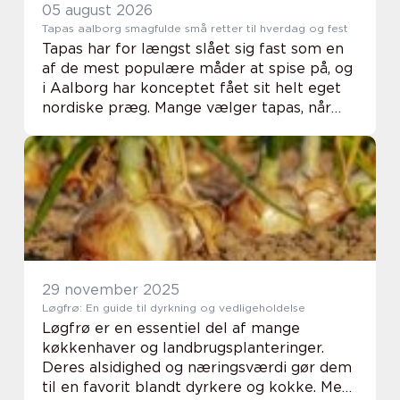
05 august 2026
Tapas aalborg smagfulde små retter til hverdag og fest
Tapas har for længst slået sig fast som en
af de mest populære måder at spise på, og
i Aalborg har konceptet fået sit helt eget
nordiske præg. Mange vælger tapas, når
maden både skal være uformel og
gennemtænkt, og når gæsterne gerne må
gå fra bordet...
29 november 2025
Løgfrø: En guide til dyrkning og vedligeholdelse
Løgfrø er en essentiel del af mange
køkkenhaver og landbrugsplanteringer.
Deres alsidighed og næringsværdi gør dem
til en favorit blandt dyrkere og kokke. Men