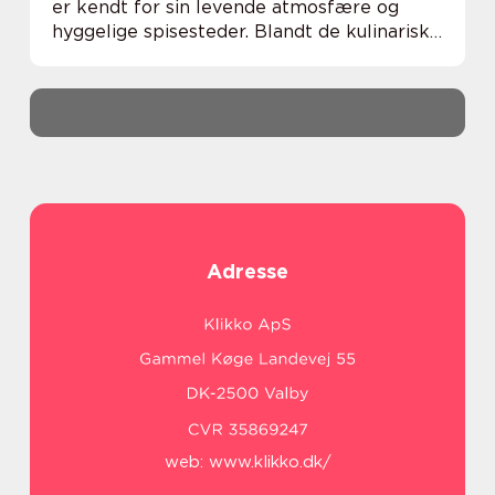
er kendt for sin levende atmosfære og
hyggelige spisesteder. Blandt de kulinariske
oplevelser byen byder på, er brunch en
favorit for mange. Det perfekte
mellemmålti...
Adresse
web:
www.klikko.dk/