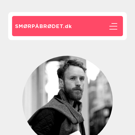
SMØRPÅBRØDET.
dk