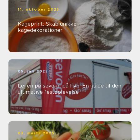
11. oktober 2025
Kageprint: Skab unikke
kagedekorationer
05. juli 2025
Lej en pølsevogn på Fyn: En guide til den
ultimative festoplevelse
03. marts 2025