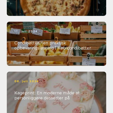
11. juli 2024
Condibøtter - en praktisk
opbevaringsløsning | Køb condibøtter
08. juli 2024
Kageprint: En moderne måde at
personliggøre desserter på