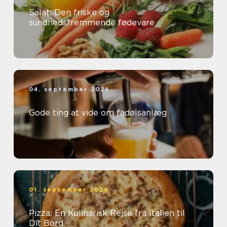
Salat: Den friske og
sundhedsfremmende fødevare
04. september 2024
Gode ting at vide om fadølsanlæg
01. september 2024
Pizza: En Kulinarisk Rejse fra Italien til
Dit Bord