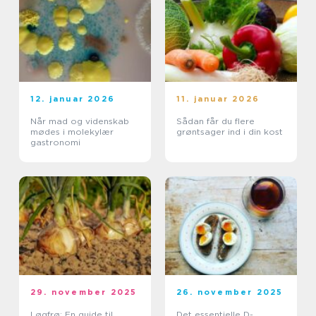
12. januar 2026
11. januar 2026
Når mad og videnskab
Sådan får du flere
mødes i molekylær
grøntsager ind i din kost
gastronomi
29. november 2025
26. november 2025
Løgfrø: En guide til
Det essentielle D-