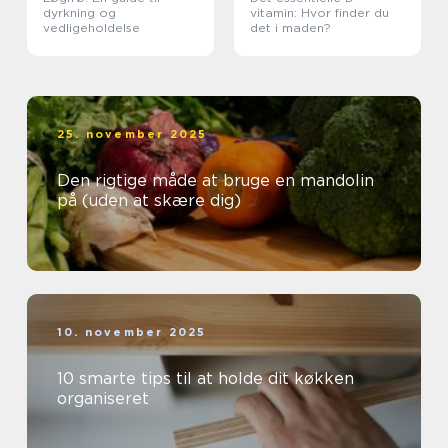
dyrkning og
vitamin: Hvor finder du
vedligeholdelse
det i maden?
25. november 2025
Den rigtige måde at bruge en mandolin
på (uden at skære dig)
10. november 2025
10 smarte tips til at holde dit køkken
organiseret