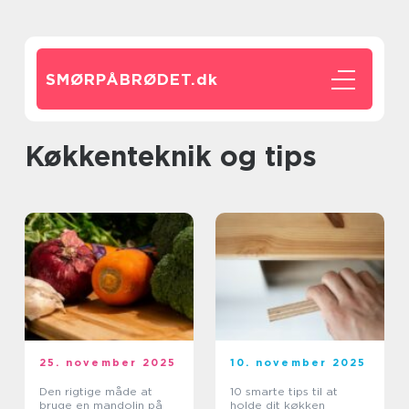
SMØRPÅBRØDET.
dk
Køkkenteknik og tips
25. november 2025
10. november 2025
Den rigtige måde at
10 smarte tips til at
bruge en mandolin på
holde dit køkken