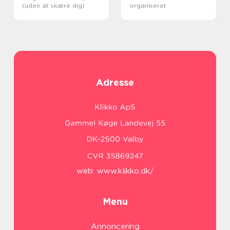
(uden at skære dig)
organiseret
Adresse
web:
www.klikko.dk/
Menu
Annoncering