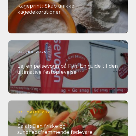
Kageprint: Skab unikke
kagedekorationer
05. juli 2025
Lej en pølsevogn på Fyn: En guide til den
ultimative festoplevelse
03. marts 2025
Salat: Den friske og
sundhedsfremmende fødevare