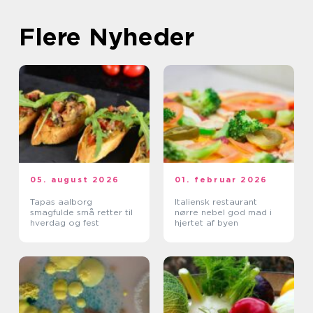
Flere Nyheder
05. august 2026
01. februar 2026
Tapas aalborg
Italiensk restaurant
smagfulde små retter til
nørre nebel god mad i
hverdag og fest
hjertet af byen