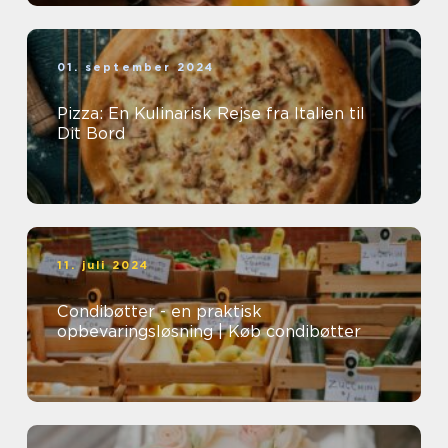
01. september 2024
Pizza: En Kulinarisk Rejse fra Italien til
Dit Bord
11. juli 2024
Condibøtter - en praktisk
opbevaringsløsning | Køb condibøtter