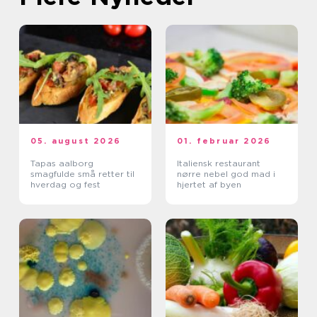
05. august 2026
01. februar 2026
Tapas aalborg
Italiensk restaurant
smagfulde små retter til
nørre nebel god mad i
hverdag og fest
hjertet af byen