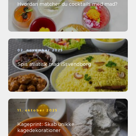
Hvordan matcher du cocktails med mad?
02. november 2025
Spis asiatisk mad iSsvendborg
11. oktober 2025
Kageprint: Skab unikke
kagedekorationer