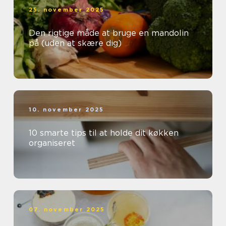
25. november 2025
Den rigtige måde at bruge en mandolin
på (uden at skære dig)
10. november 2025
10 smarte tips til at holde dit køkken
organiseret
07. november 2025