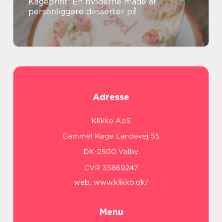
Kageprint: En moderne måde at
personliggøre desserter på
Adresse
web:
www.klikko.dk/
Menu