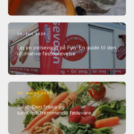
05. juli 2025
Lej en pølsevogn på Fyn: En guide til den
ultimative festoplevelse
03. marts 2025
Salat: Den friske og
sundhedsfremmende fødevare