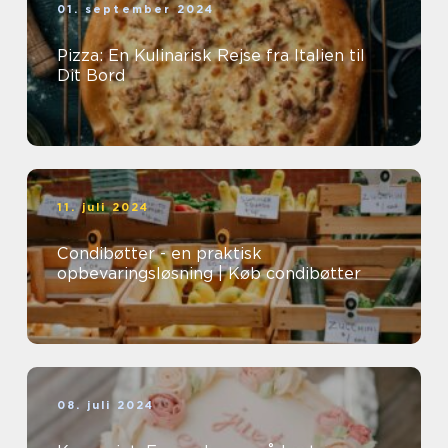
01. september 2024
Pizza: En Kulinarisk Rejse fra Italien til
Dit Bord
11. juli 2024
Condibøtter - en praktisk
opbevaringsløsning | Køb condibøtter
08. juli 2024