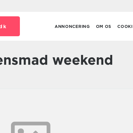
dk
ANNONCERING
OM OS
COOKI
tensmad weekend