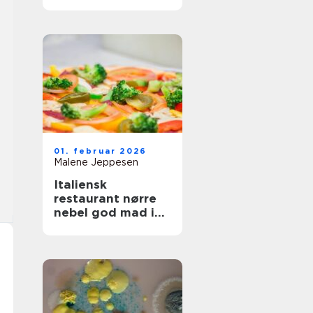
og fest
01. februar 2026
Malene Jeppesen
Italiensk
restaurant nørre
nebel god mad i
hjertet af byen