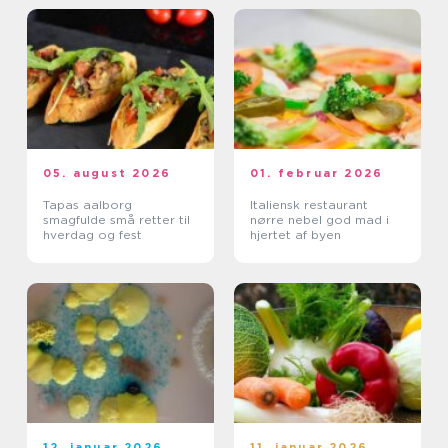
05. august 2026
01. februar 2026
Tapas aalborg
Italiensk restaurant
smagfulde små retter til
nørre nebel god mad i
hverdag og fest
hjertet af byen
12. januar 2026
11. januar 2026