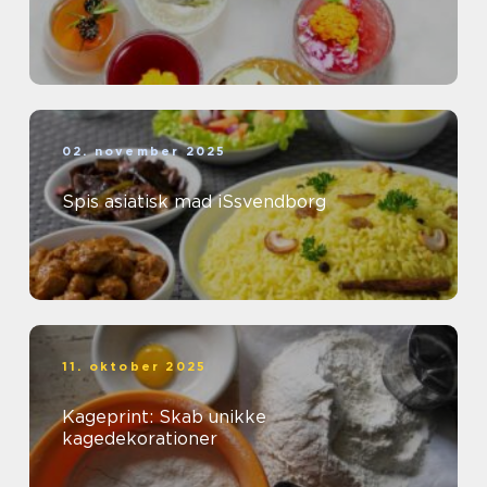
02. november 2025
Spis asiatisk mad iSsvendborg
11. oktober 2025
Kageprint: Skab unikke
kagedekorationer