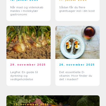
Når mad og videnskab
Sådan får du flere
mødes i molekylær
grøntsager ind i din kost
gastronomi
29. november 2025
26. november 2025
Løgfrø: En guide til
Det essentielle D-
dyrkning og
vitamin: Hvor finder du
vedligeholdelse
det i maden?
25. november 2025