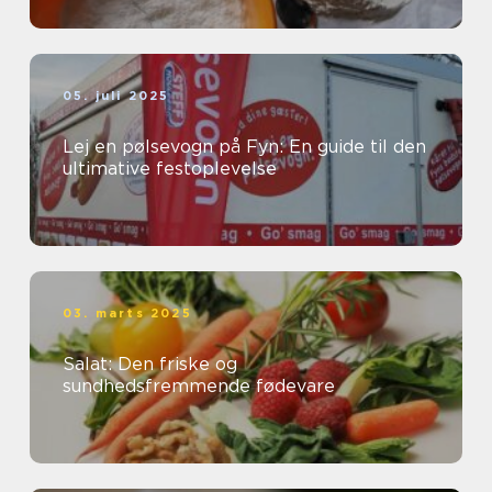
05. juli 2025
Lej en pølsevogn på Fyn: En guide til den
ultimative festoplevelse
03. marts 2025
Salat: Den friske og
sundhedsfremmende fødevare