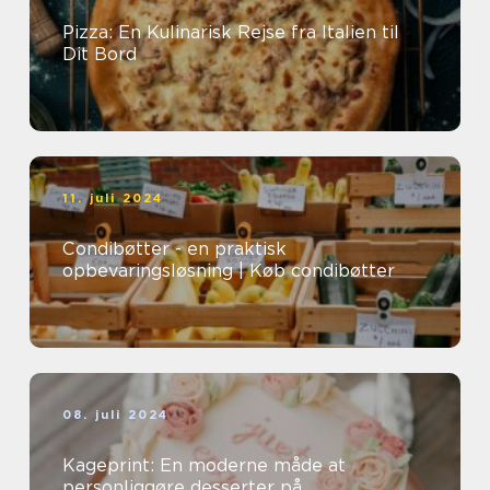
Pizza: En Kulinarisk Rejse fra Italien til
Dit Bord
11. juli 2024
Condibøtter - en praktisk
opbevaringsløsning | Køb condibøtter
08. juli 2024
Kageprint: En moderne måde at
personliggøre desserter på