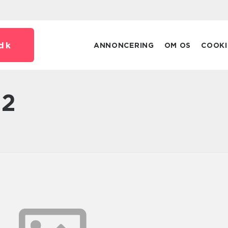
dk
ANNONCERING
OM OS
COOKI
 2