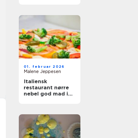
og fest
01. februar 2026
Malene Jeppesen
Italiensk
restaurant nørre
nebel god mad i
hjertet af byen