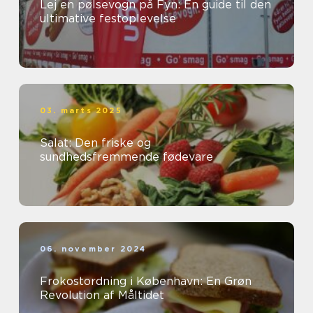
Lej en pølsevogn på Fyn: En guide til den
ultimative festoplevelse
03. marts 2025
Salat: Den friske og
sundhedsfremmende fødevare
06. november 2024
Frokostordning i København: En Grøn
Revolution af Måltidet