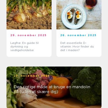
29. november 2025
26. november 2025
Løgfrø: En guide til
Det essentielle D-
dyrkning og
vitamin: Hvor finder du
vedligeholdelse
det i maden?
25. november 2025
Den rigtige måde at bruge en mandolin
på (uden at skære dig)