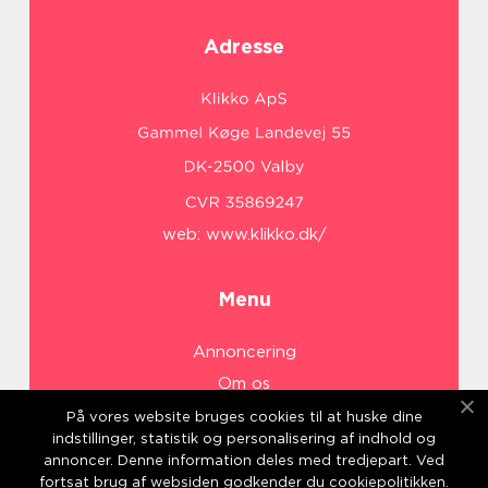
Adresse
web:
www.klikko.dk/
Menu
Annoncering
Om os
Cookies
På vores website bruges cookies til at huske dine
indstillinger, statistik og personalisering af indhold og
Kontakt os
annoncer. Denne information deles med tredjepart. Ved
Sitemap
fortsat brug af websiden godkender du cookiepolitikken.