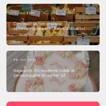
11. juli 2024
Condibøtter - en praktisk
opbevaringsløsning | Køb condibøtter
08. juli 2024
Kageprint: En moderne måde at
personliggøre desserter på