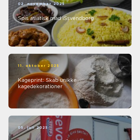
02. november 2025
Spis asiatisk mad iSsvendborg
11. oktober 2025
Kageprint: Skab unikke
kagedekorationer
05. juli 2025