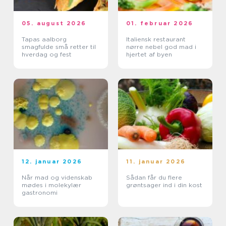
05. august 2026
01. februar 2026
Tapas aalborg
Italiensk restaurant
smagfulde små retter til
nørre nebel god mad i
hverdag og fest
hjertet af byen
12. januar 2026
11. januar 2026
Når mad og videnskab
Sådan får du flere
mødes i molekylær
grøntsager ind i din kost
gastronomi