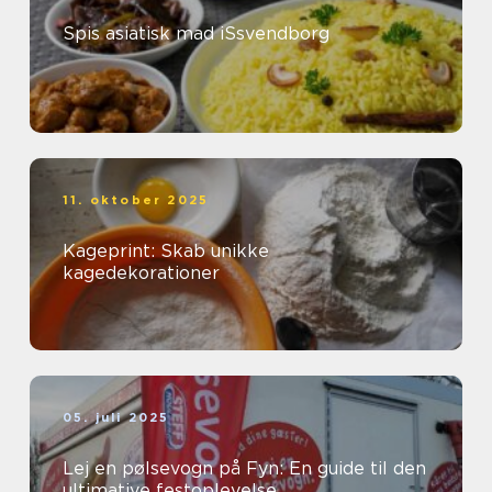
Spis asiatisk mad iSsvendborg
11. oktober 2025
Kageprint: Skab unikke
kagedekorationer
05. juli 2025
Lej en pølsevogn på Fyn: En guide til den
ultimative festoplevelse