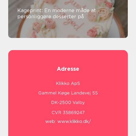
Kageprint: En moderne måde at
personliggøre desserter på
Adresse
web:
www.klikko.dk/