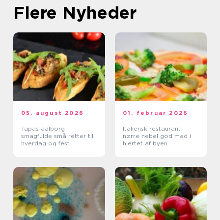
Flere Nyheder
05. august 2026
01. februar 2026
Tapas aalborg
Italiensk restaurant
smagfulde små retter til
nørre nebel god mad i
hverdag og fest
hjertet af byen