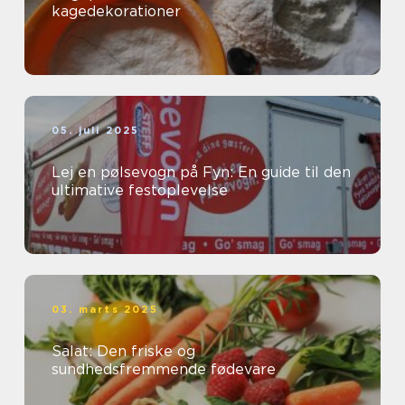
kagedekorationer
05. juli 2025
Lej en pølsevogn på Fyn: En guide til den
ultimative festoplevelse
03. marts 2025
Salat: Den friske og
sundhedsfremmende fødevare