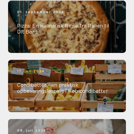
01. september 2024
Pizza: En Kulinarisk Rejse fra Italien til
Dit Bord
11. juli 2024
Condibøtter - en praktisk
opbevaringsløsning | Køb condibøtter
08. juli 2024