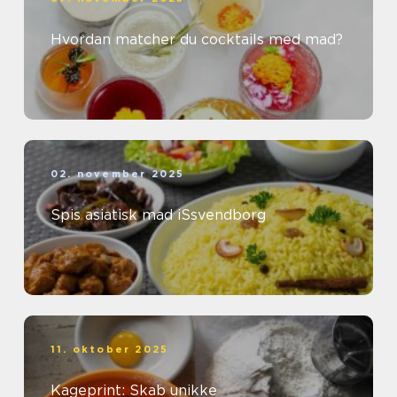
Hvordan matcher du cocktails med mad?
02. november 2025
Spis asiatisk mad iSsvendborg
11. oktober 2025
Kageprint: Skab unikke