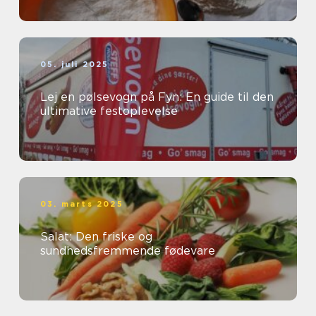
05. juli 2025
Lej en pølsevogn på Fyn: En guide til den
ultimative festoplevelse
03. marts 2025
Salat: Den friske og
sundhedsfremmende fødevare