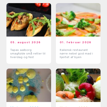
05. august 2026
01. februar 2026
Tapas aalborg
Italiensk restaurant
smagfulde små retter til
nørre nebel god mad i
hverdag og fest
hjertet af byen