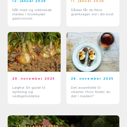
12. januar 2026
11. januar 2026
Når mad og videnskab
Sådan får du flere
mødes i molekylær
grøntsager ind i din kost
gastronomi
29. november 2025
26. november 2025
Løgfrø: En guide til
Det essentielle D-
dyrkning og
vitamin: Hvor finder du
vedligeholdelse
det i maden?
25. november 2025