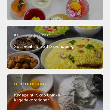
02. november 2025
Spis asiatisk mad iSsvendborg
11. oktober 2025
Kageprint: Skab unikke
kagedekorationer