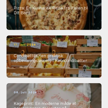
Pizza: En Kulinarisk Rejse fra Italien til
Dit Bord
11. juli 2024
Condibøtter - en praktisk
opbevaringsløsning | Køb condibøtter
08. juli 2024
Kageprint: En moderne måde at