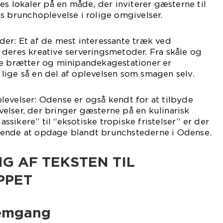
es lokaler på en måde, der inviterer gæsterne til
s brunchoplevelse i rolige omgivelser.
er: Et af de mest interessante træk ved
deres kreative serveringsmetoder. Fra skåle og
ke brætter og minipandekagestationer er
lige så en del af oplevelsen som smagen selv.
evelser: Odense er også kendt for at tilbyde
elser, der bringer gæsterne på en kulinarisk
lassikere” til “eksotiske tropiske fristelser” er der
dende at opdage blandt brunchstederne i Odense.
G AF TEKSTEN TIL
PPET
nemgang