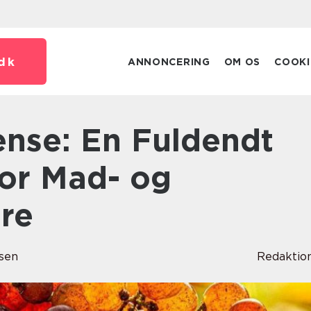
dk
ANNONCERING
OM OS
COOKI
for Mad- og
ere
sen
Redaktio