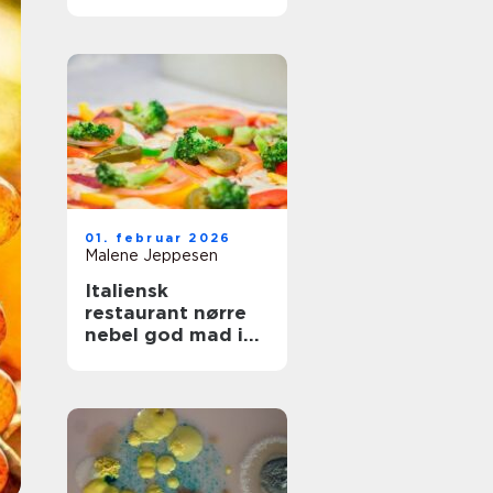
og fest
01. februar 2026
Malene Jeppesen
Italiensk
restaurant nørre
nebel god mad i
hjertet af byen