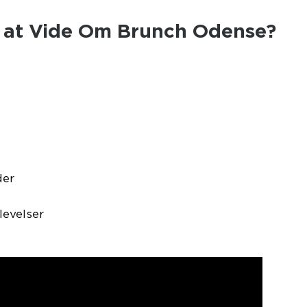
t at Vide Om Brunch Odense?
der
evelser