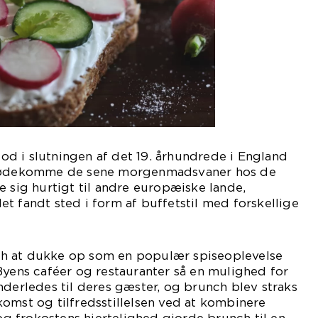
d i slutningen af det 19. århundrede i England
imødekomme de sene morgenmadsvaner hos de
e sig hurtigt til andre europæiske lande,
t fandt sted i form af buffetstil med forskellige
h at dukke op som en populær spiseoplevelse
Byens caféer og restauranter så en mulighed for
nderledes til deres gæster, og brunch blev straks
omst og tilfredsstillelsen ved at kombinere