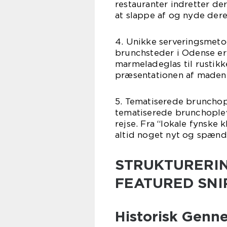
restauranter indretter der
at slappe af og nyde dere
4. Unikke serveringsmetod
brunchsteder i Odense er 
marmeladeglas til rustik
præsentationen af maden 
5. Tematiserede brunchopl
tematiserede brunchoplev
rejse. Fra “lokale fynske k
altid noget nyt og spæn
STRUKTURERIN
FEATURED SNI
Historisk Gen