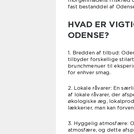
morgenmadens friskhed og
fast bestanddel af Odense
HVAD ER VIGT
ODENSE?
1. Bredden af tilbud: Ode
tilbyder forskellige stilar
brunchmenuer til eksperim
for enhver smag.
2. Lokale råvarer: En sær
af lokale råvarer, der afs
økologiske æg, lokalprodu
lækkerier, man kan forve
3. Hyggelig atmosfære: O
atmosfære, og dette afsp