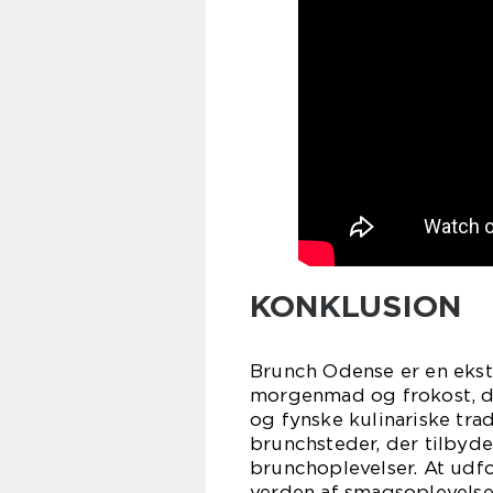
KONKLUSION
Brunch Odense er en ekst
morgenmad og frokost, d
og fynske kulinariske tra
brunchsteder, der tilbyder
brunchoplevelser. At udfo
verden af smagsoplevelser