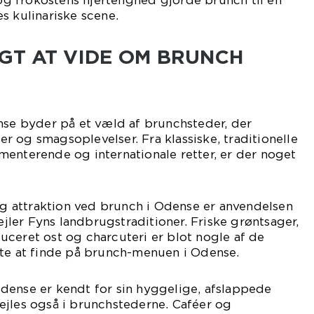
 frokostens hjertelighed gjorde brunch til en
s kulinariske scene.
IGT AT VIDE OM BRUNCH
nse byder på et væld af brunchsteder, der
ter og smagsoplevelser. Fra klassiske, traditionelle
enterende og internationale retter, er der noget
lig attraktion ved brunch i Odense er anvendelsen
pejler Fyns landbrugstraditioner. Friske grøntsager,
ceret ost og charcuteri er blot nogle af de
nte at finde på brunch-menuen i Odense.
dense er kendt for sin hyggelige, afslappede
ejles også i brunchstederne. Caféer og