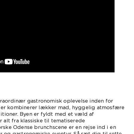
raordinær gastronomisk oplevelse inden for
er kombinerer lækker mad, hyggelig atmosfære
ditioner. Byen er fyldt med et væld af
 alt fra klassiske til tematiserede
rske Odense brunchscene er en rejse ind i en
 og gastronomiske eventyr. Så sæt dig til rette,