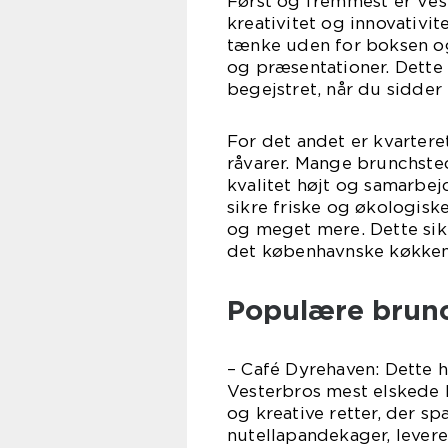
Først og fremmest er Vest
kreativitet og innovativi
tænke uden for boksen o
og præsentationer. Dette 
begejstret, når du sidder
For det andet er kvartere
råvarer. Mange brunchst
kvalitet højt og samarbe
sikre friske og økologisk
og meget mere. Dette sikr
det københavnske køkken
Populære brunc
– Café Dyrehaven: Dette 
Vesterbros mest elskede 
og kreative retter, der 
nutellapandekager, lever