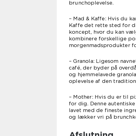
brunchoplevelse.
– Mad & Kaffe: Hvis du k
Kaffe det rette sted for 
koncept, hvor du kan væl
kombinere forskellige por
morgenmadsprodukter for 
– Granola: Ligesom navne
café, der byder på over
og hjemmelavede granola 
oplevelse af den traditio
– Mother: Hvis du er til 
for dig. Denne autentiske 
lavet med de fineste ingr
og lækker vri på brunchk
Afslutning