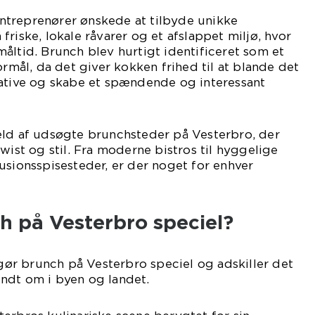
treprenører ønskede at tilbyde unikke
riske, lokale råvarer og et afslappet miljø, hvor
åltid. Brunch blev hurtigt identificeret som et
ormål, da det giver kokken frihed til at blande det
eative og skabe et spændende og interessant
æld af udsøgte brunchsteder på Vesterbro, der
wist og stil. Fra moderne bistros til hyggelige
usionsspisesteder, er der noget for enhver
h på Vesterbro speciel?
r gør brunch på Vesterbro speciel og adskiller det
ndt om i byen og landet.