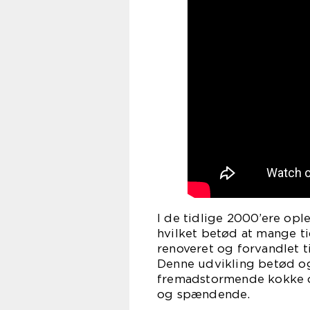
I de tidlige 2000’ere opl
hvilket betød at mange t
renoveret og forvandlet t
Denne udvikling betød og
fremadstormende kokke og
og spændende.