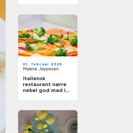
og fest
01. februar 2026
Malene Jeppesen
Italiensk
restaurant nørre
nebel god mad i
hjertet af byen