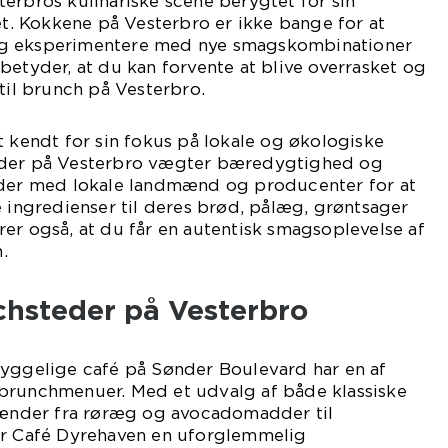
erbros kulinariske scene berygtet for sin
tet. Kokkene på Vesterbro er ikke bange for at
g eksperimentere med nye smagskombinationer
betyder, at du kan forvente at blive overrasket og
 til brunch på Vesterbro.
t kendt for sin fokus på lokale og økologiske
eder på Vesterbro vægter bæredygtighed og
jder med lokale landmænd og producenter for at
e ingredienser til deres brød, pålæg, grøntsager
er også, at du får en autentisk smagsoplevelse af
.
hsteder på Vesterbro
hyggelige café på Sønder Boulevard har en af
brunchmenuer. Med et udvalg af både klassiske
spænder fra røræg og avocadomadder til
er Café Dyrehaven en uforglemmelig