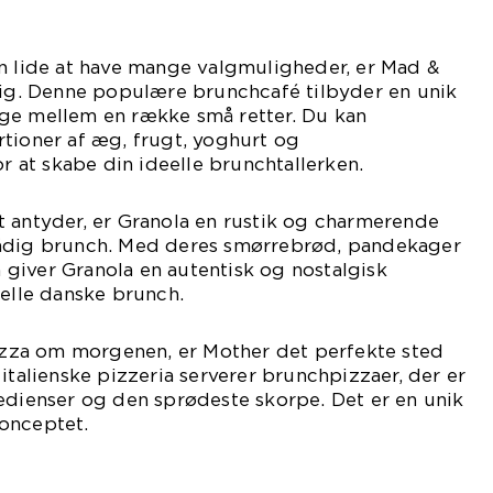
an lide at have mange valgmuligheder, er Mad &
dig. Denne populære brunchcafé tilbyder en unik
ge mellem en række små retter. Du kan
tioner af æg, frugt, yoghurt og
at skabe din ideelle brunchtallerken.
t antyder, er Granola en rustik og charmerende
dådig brunch. Med deres smørrebrød, pandekager
giver Granola en autentisk og nostalgisk
nelle danske brunch.
pizza om morgenen, er Mother det perfekte sted
italienske pizzeria serverer brunchpizzaer, der er
edienser og den sprødeste skorpe. Det er en unik
onceptet.