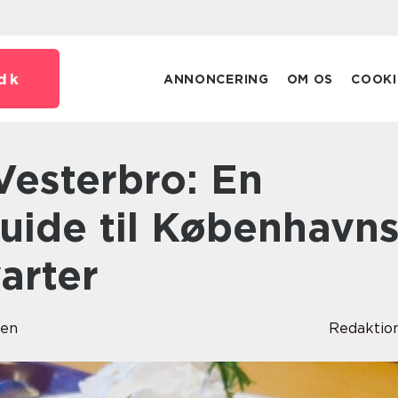
dk
ANNONCERING
OM OS
COOKI
guide til København
arter
sen
Redaktio