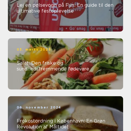
Lej en pølsevogn på Fyn: En guide til den
ultimative festoplevelse
03. marts 2025
Salat: Den friske og
sundhedsfremmende fødevare
06. november 2024
Frokostordning i København: En Grøn
Revolution af Måltidet