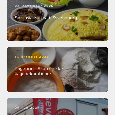
02. november 2025
Spis asiatisk mad iSsvendborg
11. oktober 2025
Kageprint: Skab unikke
kagedekorationer
05. juli 2025