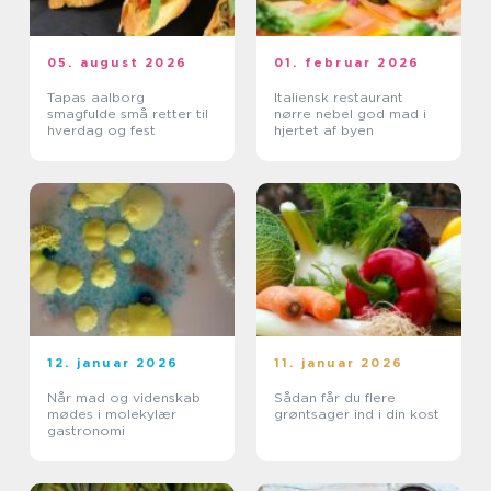
05. august 2026
01. februar 2026
Tapas aalborg
Italiensk restaurant
smagfulde små retter til
nørre nebel god mad i
hverdag og fest
hjertet af byen
12. januar 2026
11. januar 2026
Når mad og videnskab
Sådan får du flere
mødes i molekylær
grøntsager ind i din kost
gastronomi