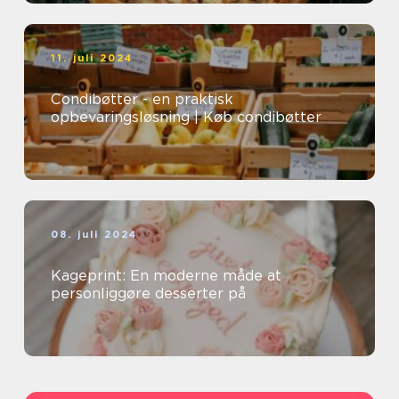
11. juli 2024
Condibøtter - en praktisk
opbevaringsløsning | Køb condibøtter
08. juli 2024
Kageprint: En moderne måde at
personliggøre desserter på