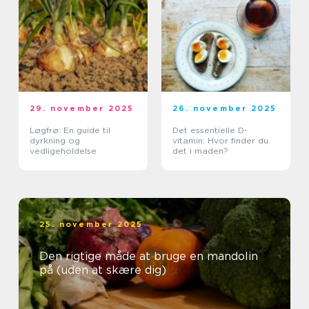
29. november 2025
26. november 2025
Løgfrø: En guide til
Det essentielle D-
dyrkning og
vitamin: Hvor finder du
vedligeholdelse
det i maden?
25. november 2025
Den rigtige måde at bruge en mandolin
på (uden at skære dig)