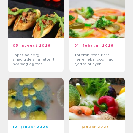
05. august 2026
01. februar 2026
Tapas aalborg
Italiensk restaurant
smagfulde små retter til
nørre nebel god mad i
hverdag og fest
hjertet af byen
12. januar 2026
11. januar 2026