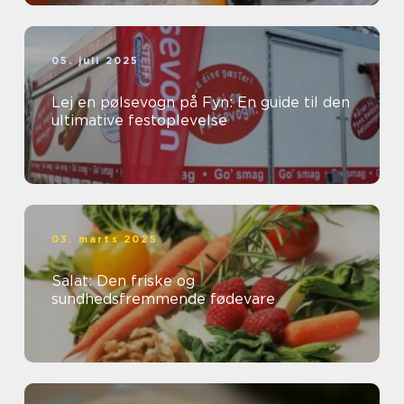
05. juli 2025
Lej en pølsevogn på Fyn: En guide til den
ultimative festoplevelse
03. marts 2025
Salat: Den friske og
sundhedsfremmende fødevare