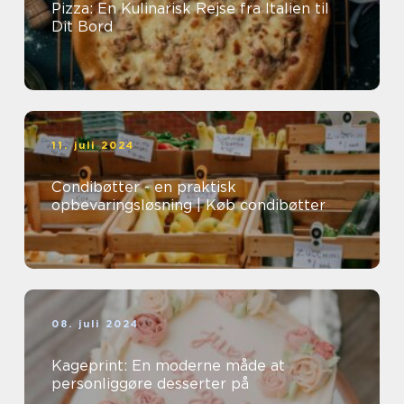
Pizza: En Kulinarisk Rejse fra Italien til
Dit Bord
11. juli 2024
Condibøtter - en praktisk
opbevaringsløsning | Køb condibøtter
08. juli 2024
Kageprint: En moderne måde at
personliggøre desserter på