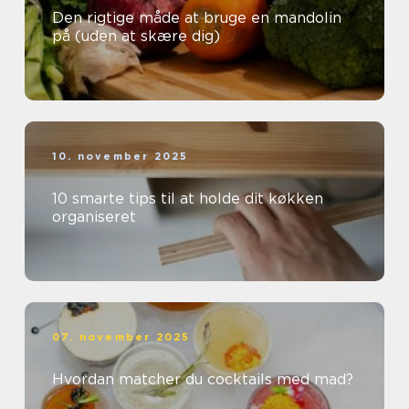
Den rigtige måde at bruge en mandolin
på (uden at skære dig)
10. november 2025
10 smarte tips til at holde dit køkken
organiseret
07. november 2025
Hvordan matcher du cocktails med mad?