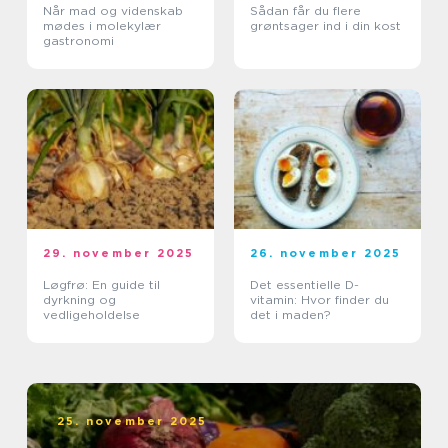
Når mad og videnskab
Sådan får du flere
mødes i molekylær
grøntsager ind i din kost
gastronomi
29. november 2025
26. november 2025
Løgfrø: En guide til
Det essentielle D-
dyrkning og
vitamin: Hvor finder du
vedligeholdelse
det i maden?
25. november 2025