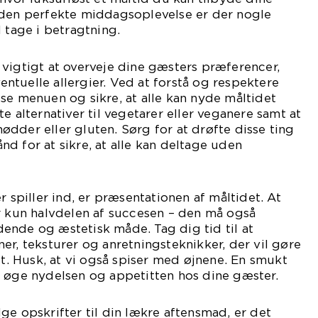
 den perfekte middagsoplevelse er der nogle
 tage i betragtning.
vigtigt at overveje dine gæsters præferencer,
tuelle allergier. Ved at forstå og respektere
se menuen og sikre, at alle kan nyde måltidet
e alternativer til vegetarer eller veganere samt at
dder eller gluten. Sørg for at drøfte disse ting
d for at sikre, at alle kan deltage uden
r spiller ind, er præsentationen af måltidet. At
r kun halvdelen af succesen – den må også
ende og æstetisk måde. Tag dig tid til at
er, teksturer og anretningsteknikker, der vil gøre
et. Husk, at vi også spiser med øjnene. En smukt
n øge nydelsen og appetitten hos dine gæster.
ge opskrifter til din lækre aftensmad, er det