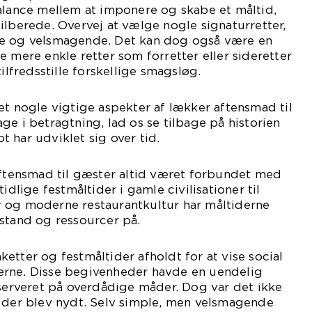
alance mellem at imponere og skabe et måltid,
ilberede. Overvej at vælge nogle signaturretter,
de og velsmagende. Det kan dog også være en
e mere enkle retter som forretter eller sideretter
tilfredsstille forskellige smagsløg.
et nogle vigtige aspekter af lækker aftensmad til
ge i betragtning, lad os se tilbage på historien
 har udviklet sig over tid.
aftensmad til gæster altid været forbundet med
idlige festmåltider i gamle civilisationer til
 og moderne restaurantkultur har måltiderne
stand og ressourcer på.
etter og festmåltider afholdt for at vise social
rne. Disse begivenheder havde en uendelig
 serveret på overdådige måder. Dog var det ikke
, der blev nydt. Selv simple, men velsmagende