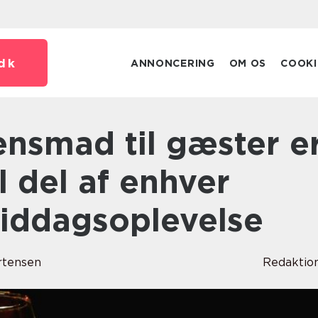
dk
ANNONCERING
OM OS
COOKI
l del af enhver
middagsoplevelse
rtensen
Redaktio