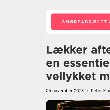
SMØRPÅBRØDET.
Lækker aftensmad til gæster er
en essentie
vellykket 
05 november 2023
Peter Mo