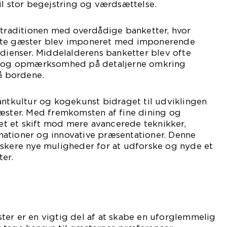
il stor begejstring og værdsættelse.
 traditionen med overdådige banketter, hvor
nte gæster blev imponeret med imponerende
edienser. Middelalderens banketter blev ofte
se og opmærksomhed på detaljerne omkring
på bordene.
antkultur og kogekunst bidraget til udviklingen
gæster. Med fremkomsten af fine dining og
 et skift mod mere avancerede teknikker,
ationer og innovative præsentationer. Denne
lskere nye muligheder for at udforske og nyde et
ter.
ter er en vigtig del af at skabe en uforglemmelig