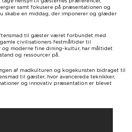
 tage hensyn til gæsternes præferencer,
ergier samt fokusere på præsentationen og
n du skabe en middag, der imponerer og glæder
 aftensmad til gæster været forbundet med
gamle civilisationers festmåltider til
 og moderne fine dining-kultur, har måltidet
stand og ressourcer på.
ngen af madkulturen og kogekunsten bidraget til
ensmad til gæster, hvor avancerede teknikker,
ioner og innovativ præsentation er blevet