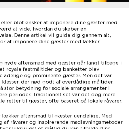
 eller blot ønsker at imponere dine gæster med
værd at vide, hvordan du skaber en
lse. Denne artikel vil guide dig gennem alt,
for at imponere dine gæster med lækker
 nyde aftensmad med gæster går langt tilbage i
det royale festmåltider og banketter blev
re adelige og prominente gæster. Men det var
 klasser, der nød godt af overdådige måltider.
å stor betydning for sociale arrangementer i
ere perioder. Traditionelt set var det dog mere
e retter til gæster, ofte baseret på lokale råvarer.
r lækker aftensmad til gæster uendelige. Med
lg af råvarer og inspirerende madlavningsmetoder
 hvor luksuriøst et måltid du kan tilbyde dine