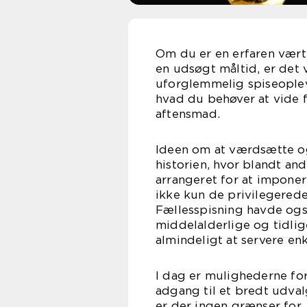
Om du er en erfaren vært
en udsøgt måltid, er det 
uforglemmelig spiseopleve
hvad du behøver at vide 
aftensmad.
Ideen om at værdsætte og
historien, hvor blandt an
arrangeret for at impone
ikke kun de privilegerede
Fællesspisning havde ogs
middelalderlige og tidlig
almindeligt at servere enkl
I dag er mulighederne fo
adgang til et bredt udva
er der ingen grænser for,