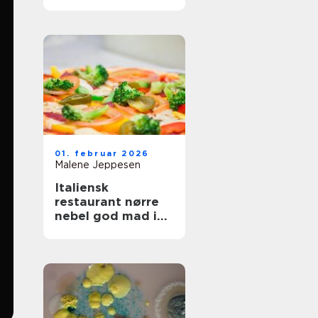
og fest
01. februar 2026
Malene Jeppesen
Italiensk
restaurant nørre
nebel god mad i
hjertet af byen