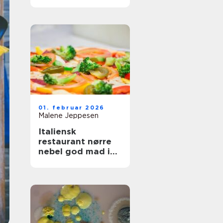
og fest
01. februar 2026
Malene Jeppesen
Italiensk
restaurant nørre
nebel god mad i
hjertet af byen