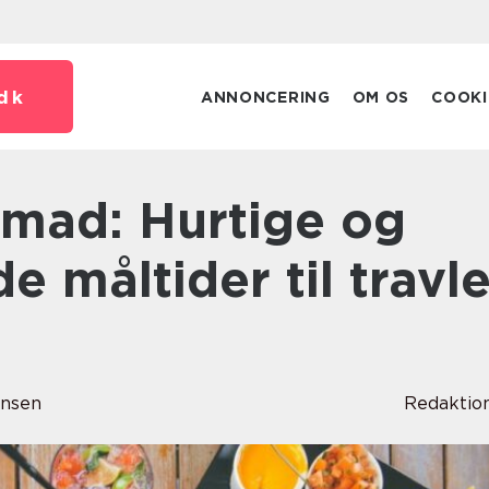
dk
ANNONCERING
OM OS
COOKI
 måltider til travl
ensen
Redaktio