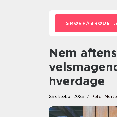
SMØRPÅBRØDET.
Nem aftensmad: Hurtige og
velsmagende
hverdage
23 oktober 2023
Peter Mort