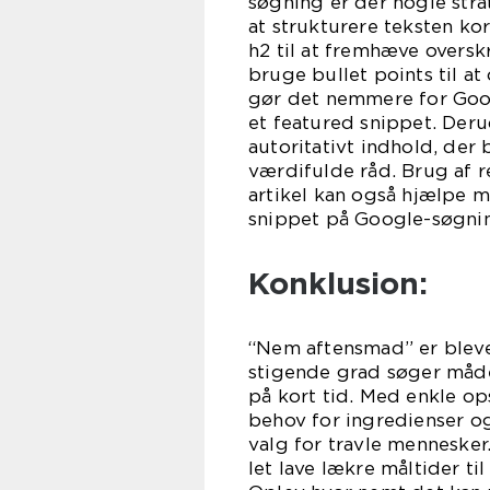
søgning er der nogle strat
at strukturere teksten k
h2 til at fremhæve oversk
bruge bullet points til at
gør det nemmere for Goog
et featured snippet. Deru
autoritativt indhold, der
værdifulde råd. Brug af 
artikel kan også hjælpe 
snippet på Google-søgni
Konklusion:
“Nem aftensmad” er bleve
stigende grad søger måde
på kort tid. Med enkle op
behov for ingredienser o
valg for travle mennesker
let lave lækre måltider ti