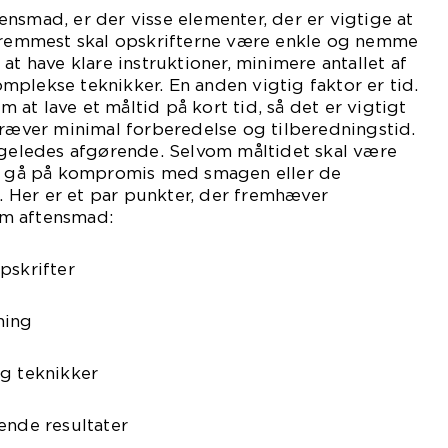
nsmad, er der visse elementer, der er vigtige at
 fremmest skal opskrifterne være enkle og nemme
at have klare instruktioner, minimere antallet af
plekse teknikker. En anden vigtig faktor er tid.
at lave et måltid på kort tid, så det er vigtigt
kræver minimal forberedelse og tilberedningstid.
igeledes afgørende. Selvom måltidet skal være
ke gå på kompromis med smagen eller de
Her er et par punkter, der fremhæver
m aftensmad:
pskrifter
ning
og teknikker
ende resultater