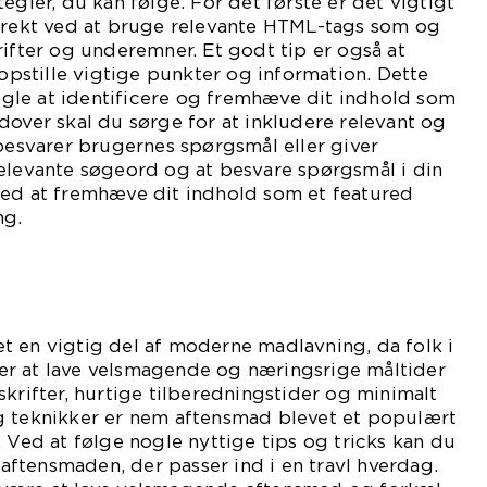
egier, du kan følge. For det første er det vigtigt
orrekt ved at bruge relevante HTML-tags som og
rifter og underemner. Et godt tip er også at
 opstille vigtige punkter og information. Dette
le at identificere og fremhæve dit indhold som
dover skal du sørge for at inkludere relevant og
 besvarer brugernes spørgsmål eller giver
relevante søgeord og at besvare spørgsmål i din
med at fremhæve dit indhold som et featured
ng.
t en vigtig del af moderne madlavning, da folk i
r at lave velsmagende og næringsrige måltider
skrifter, hurtige tilberedningstider og minimalt
g teknikker er nem aftensmad blevet et populært
. Ved at følge nogle nyttige tips og tricks kan du
l aftensmaden, der passer ind i en travl hverdag.