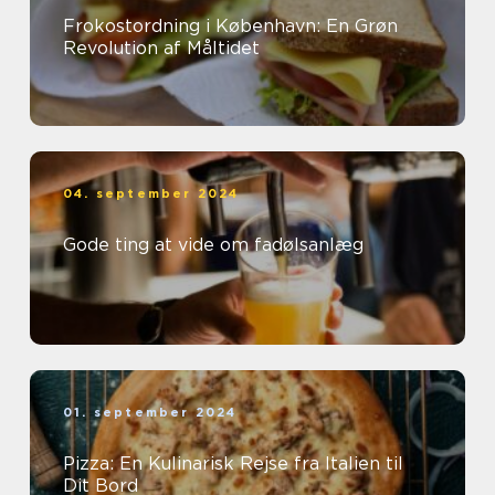
Frokostordning i København: En Grøn
Revolution af Måltidet
04. september 2024
Gode ting at vide om fadølsanlæg
01. september 2024
Pizza: En Kulinarisk Rejse fra Italien til
Dit Bord