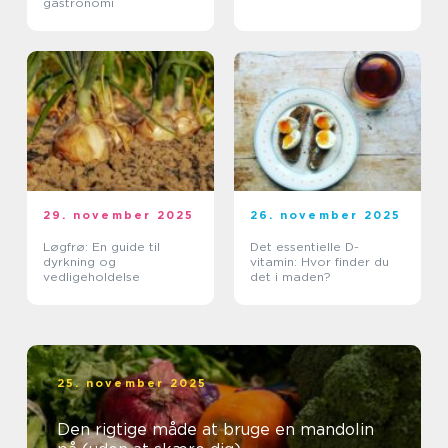
gastronomi
29. november 2025
26. november 2025
Løgfrø: En guide til
Det essentielle D-
dyrkning og
vitamin: Hvor finder du
vedligeholdelse
det i maden?
25. november 2025
Den rigtige måde at bruge en mandolin