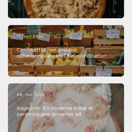
11. juli 2024
Condibøtter - en praktisk
opbevaringsløsning | Køb condibøtter
08. juli 2024
Kageprint: En moderne måde at
personliggøre desserter på