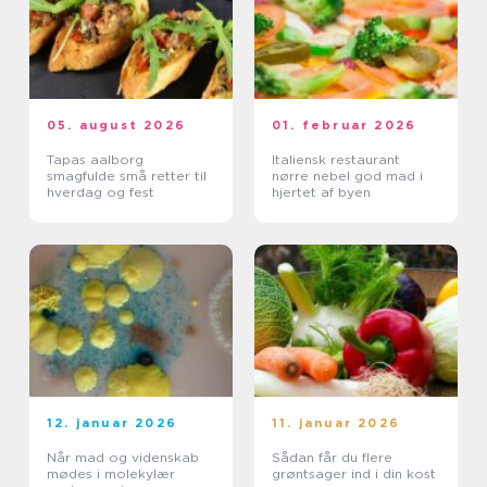
05. august 2026
01. februar 2026
Tapas aalborg
Italiensk restaurant
smagfulde små retter til
nørre nebel god mad i
hverdag og fest
hjertet af byen
12. januar 2026
11. januar 2026
Når mad og videnskab
Sådan får du flere
mødes i molekylær
grøntsager ind i din kost