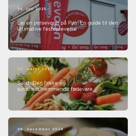
05. juli 2025
Lej en pølsevogn på Fyn: En guide til den
ultimative festoplevelse
03. marts 2025
Salat: Den friske og
sundhedsfremmende fødevare
06. november 2024