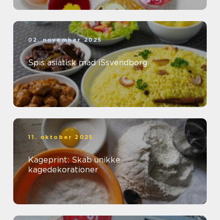
02. november 2025
Spis asiatisk mad iSsvendborg
11. oktober 2025
Kageprint: Skab unikke
kagedekorationer