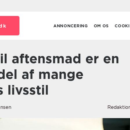
dk
ANNONCERING
OM OS
COOKI
del af mange
livsstil
ensen
Redaktio