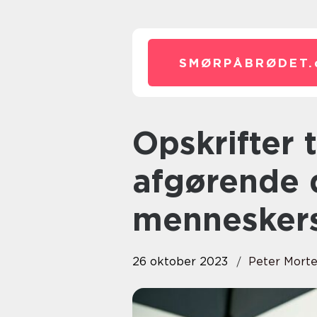
SMØRPÅBRØDET.
Opskrifter til aftensmad er en
afgørende 
menneskers 
26 oktober 2023
Peter Mort