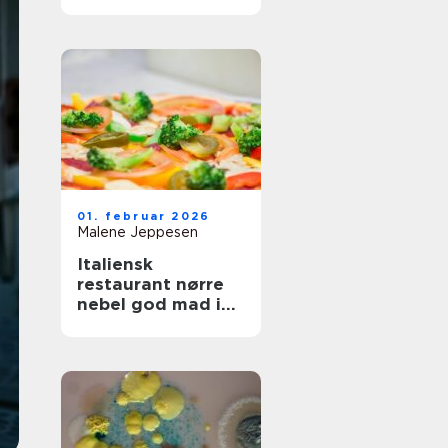
og fest
01. februar 2026
Malene Jeppesen
Italiensk
restaurant nørre
nebel god mad i
hjertet af byen