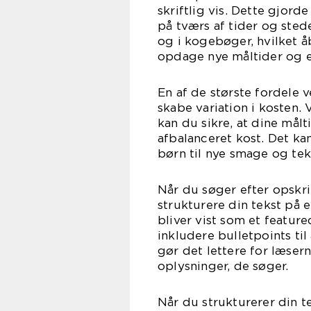
skriftlig vis. Dette gjord
på tværs af tider og sted
og i kogebøger, hvilket å
opdage nye måltider og e
En af de største fordele v
skabe variation i kosten. 
kan du sikre, at dine må
afbalanceret kost. Det ka
børn til nye smage og tek
Når du søger efter opskri
strukturere din tekst på 
bliver vist som et featur
inkludere bulletpoints ti
gør det lettere for læser
oplysninger, de søger.
Når du strukturerer din t