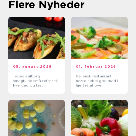
Flere Nyheder
05. august 2026
01. februar 2026
Tapas aalborg
Italiensk restaurant
smagfulde små retter til
nørre nebel god mad i
hverdag og fest
hjertet af byen