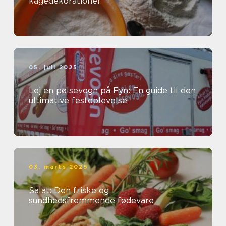
kagedekorationer
05. juli 2025
Lej en pølsevogn på Fyn: En guide til den
ultimative festoplevelse
03. marts 2025
Salat: Den friske og
sundhedsfremmende fødevare