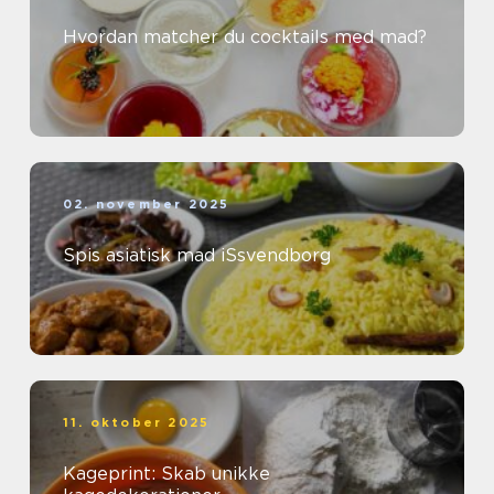
Hvordan matcher du cocktails med mad?
02. november 2025
Spis asiatisk mad iSsvendborg
11. oktober 2025
Kageprint: Skab unikke