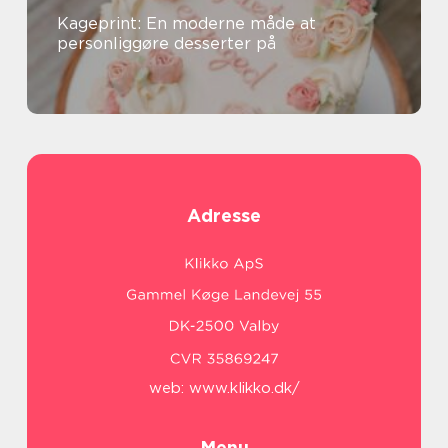
Kageprint: En moderne måde at
personliggøre desserter på
Adresse
web:
www.klikko.dk/
Menu