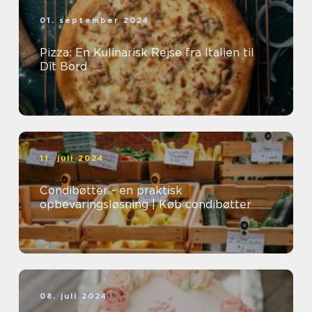
01. september 2024
Pizza: En Kulinarisk Rejse fra Italien til
Dit Bord
11. juli 2024
Condibøtter - en praktisk
opbevaringsløsning | Køb condibøtter
08. juli 2024