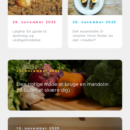
29. november 2025
26. november 2025
Løgfrø: En guide til
Det essentielle D-
dyrkning og
vitamin: Hvor finder du
vedligeholdelse
det i maden?
25. november 2025
Den rigtige måde at bruge en mandolin
på (uden at skære dig)
10. november 2025