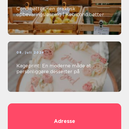
Condibøtter - en praktisk
opbevaringsløsning | Køb condibøtter
08. juli 2024
Kageprint: En moderne måde at
personliggøre desserter på
Adresse