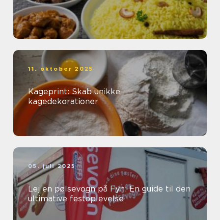
11. oktober 2025
Kageprint: Skab unikke
kagedekorationer
05. juli 2025
Lej en pølsevogn på Fyn: En guide til den
ultimative festoplevelse