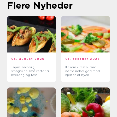
Flere Nyheder
05. august 2026
01. februar 2026
Tapas aalborg
Italiensk restaurant
smagfulde små retter til
nørre nebel god mad i
hverdag og fest
hjertet af byen