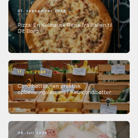
01. september 2024
Pizza: En Kulinarisk Rejse fra Italien til
Dit Bord
11. juli 2024
Condibøtter - en praktisk
opbevaringsløsning | Køb condibøtter
08. juli 2024