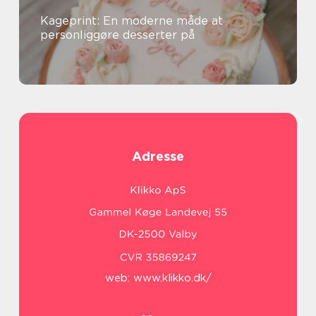
Kageprint: En moderne måde at
personliggøre desserter på
Adresse
web:
www.klikko.dk/