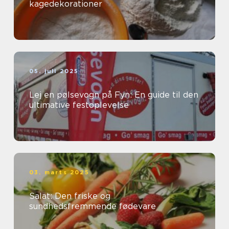
kagedekorationer
05. juli 2025
Lej en pølsevogn på Fyn: En guide til den
ultimative festoplevelse
03. marts 2025
Salat: Den friske og
sundhedsfremmende fødevare