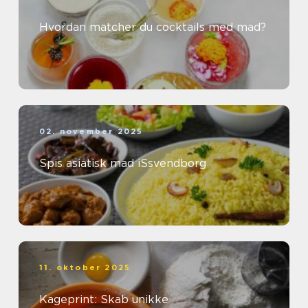
Hvordan matcher du cocktails med mad?
02. november 2025
Spis asiatisk mad iSsvendborg
11. oktober 2025
Kageprint: Skab unikke